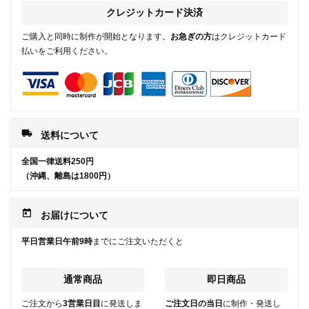
クレジットカード決済
ご購入と同時に制作が開始となります。
お急ぎの方
はクレジットカード
払いをご利用ください。
local_shipping
送料について
全国一律送料250円
（沖縄、離島は1800円）
today
お届けについて
平日営業日午前9時
までにご注文いただくと
通常商品
即日商品
ご注文から
3営業日目
に発送しま
ご注文日の当日
に制作・発送し