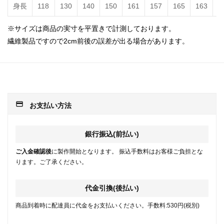
身長
118
130
140
150
161
157
165
163
1
※サイズは商品の実寸を平置きで計測しております。
繊維製品ですので2cm前後の誤差が出る場合があります。
payment
お支払い方法
銀行振込(前払い)
ご入金確認後
に製作開始となります。 振込手数料はお客様ご負担とな
ります。ご了承ください。
代金引換(後払い)
商品到着時に配達員に代金をお支払いください。手数料:530円(税別)