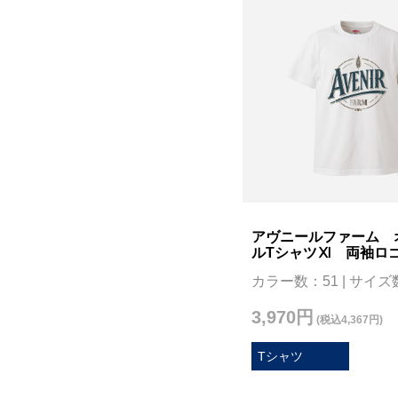
アヴニールファーム 
ルTシャツⅪ 両袖ロ
カラー数：51 | サイズ
3,970円
(税込4,367円)
Tシャツ