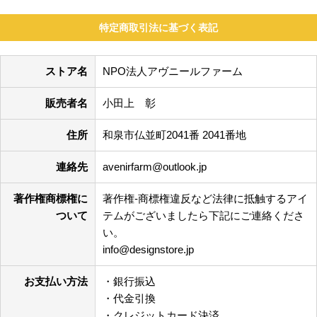
特定商取引法に基づく表記
ストア名
NPO法人アヴニールファーム
販売者名
小田上 彰
住所
和泉市仏並町2041番 2041番地
連絡先
avenirfarm@outlook.jp
著作権商標権に
著作権-商標権違反など法律に抵触するアイ
ついて
テムがございましたら下記にご連絡くださ
い。
info@designstore.jp
お支払い方法
・銀行振込
・代金引換
・クレジットカード決済