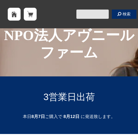
検索
NPO法人アヴニール
ファーム
3営業日出荷
本日
8月7日
ご購入で
8月12日
に発送致します。