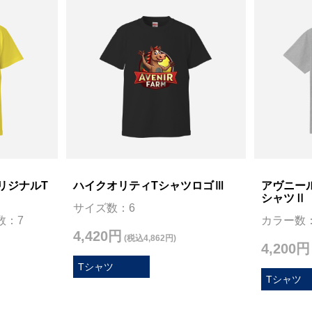
リジナルT
ハイクオリティTシャツロゴⅢ
アヴニー
シャツⅡ
サイズ数：6
数：7
カラー数：
4,420円
(税込4,862円)
4,200円
Tシャツ
Tシャツ