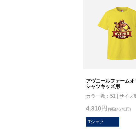
アヴニールファームオ
シャツキッズ用
カラー数：51 | サイズ
4,310円
(税込4,741円)
Tシャツ