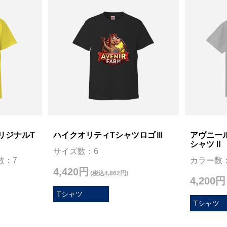
リジナルT
ハイクオリティTシャツロゴⅢ
アヴニー
シャツⅡ
サイズ数：6
数：7
カラー数：
4,420円
(税込4,862円)
4,200円
Tシャツ
Tシャツ