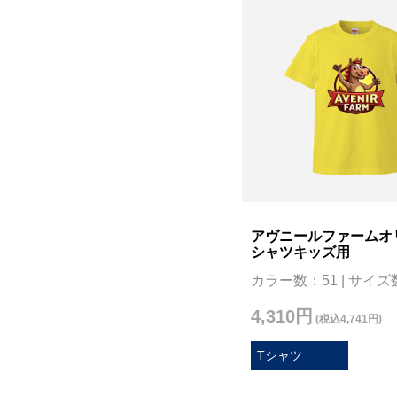
アヴニールファームオ
シャツキッズ用
カラー数：51 | サイズ
4,310円
(税込4,741円)
Tシャツ