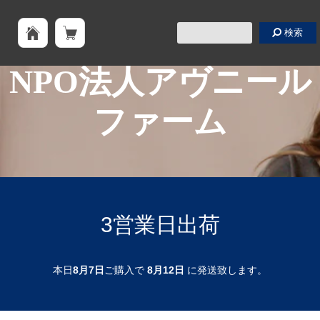
検索
NPO法人アヴニール
ファーム
3営業日出荷
本日
8月7日
ご購入で
8月12日
に発送致します。