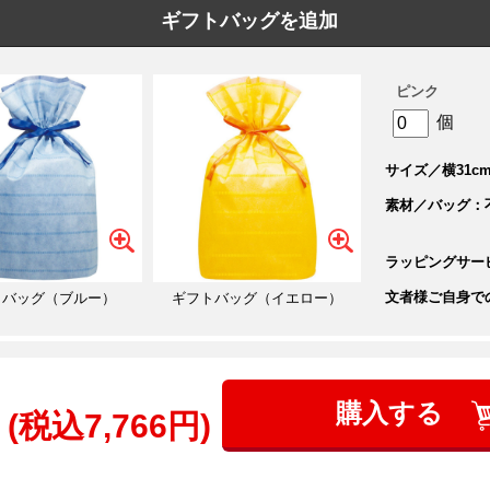
ギフトバッグを追加
ピンク
個
サイズ／横31cm
素材／バッグ：
ラッピングサー
文者様ご自身で
トバッグ（ブルー）
ギフトバッグ（イエロー）
購入する
(税込7,766円)