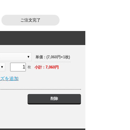
ご注文完了
ュ
単価 : (7,060円×1枚)
小計 : 7,060円
枚
イズを追加
削除