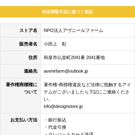
特定商取引法に基づく表記
ストア名
NPO法人アヴニールファーム
販売者名
小田上 彰
住所
和泉市仏並町2041番 2041番地
連絡先
avenirfarm@outlook.jp
著作権商標権に
著作権-商標権違反など法律に抵触するアイ
ついて
テムがございましたら下記にご連絡くださ
い。
info@designstore.jp
お支払い方法
・銀行振込
・代金引換
・クレジットカード決済