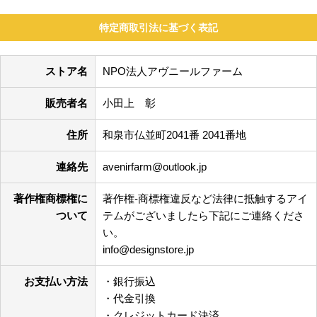
特定商取引法に基づく表記
ストア名
NPO法人アヴニールファーム
販売者名
小田上 彰
住所
和泉市仏並町2041番 2041番地
連絡先
avenirfarm@outlook.jp
著作権商標権に
著作権-商標権違反など法律に抵触するアイ
ついて
テムがございましたら下記にご連絡くださ
い。
info@designstore.jp
お支払い方法
・銀行振込
・代金引換
・クレジットカード決済