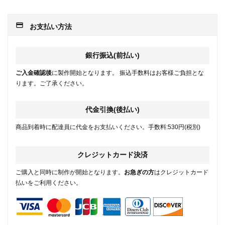
payment
お支払い方法
銀行振込(前払い)
ご入金確認後
に製作開始となります。 振込手数料はお客様ご負担とな
ります。ご了承ください。
代金引換(後払い)
商品到着時に配達員に代金をお支払いください。手数料:530円(税別)
クレジットカード決済
ご購入と同時に制作が開始となります。
お急ぎの方
はクレジットカード
払いをご利用ください。