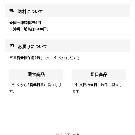
local_shipping
送料について
全国一律送料250円
（沖縄、離島は1800円）
today
お届けについて
平日営業日午前9時
までにご注文いただくと
通常商品
即日商品
ご注文から
3営業日目
に発送しま
ご注文日の当日
に制作・発送し
す。
ます。