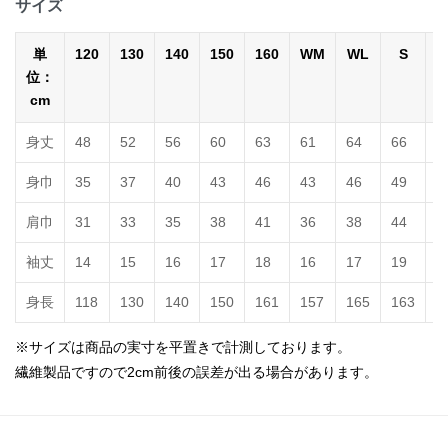
サイズ
単
120
130
140
150
160
WM
WL
S
位：
cm
身丈
48
52
56
60
63
61
64
66
7
身巾
35
37
40
43
46
43
46
49
5
肩巾
31
33
35
38
41
36
38
44
4
袖丈
14
15
16
17
18
16
17
19
2
身長
118
130
140
150
161
157
165
163
1
※サイズは商品の実寸を平置きで計測しております。
繊維製品ですので2cm前後の誤差が出る場合があります。