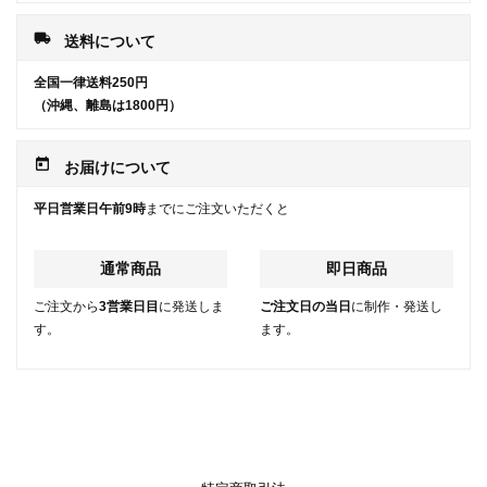
local_shipping
送料について
全国一律送料250円
（沖縄、離島は1800円）
today
お届けについて
平日営業日午前9時
までにご注文いただくと
通常商品
即日商品
ご注文から
3営業日目
に発送しま
ご注文日の当日
に制作・発送し
す。
ます。