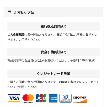
payment
お支払い方法
銀行振込(前払い)
ご入金確認後
に製作開始となります。 振込手数料はお客様ご負担とな
ります。ご了承ください。
代金引換(後払い)
商品到着時に配達員に代金をお支払いください。手数料:530円(税別)
クレジットカード決済
ご購入と同時に制作が開始となります。
お急ぎの方
はクレジットカード
払いをご利用ください。