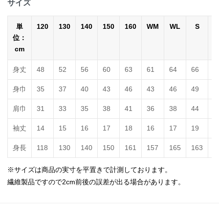
サイズ
単
120
130
140
150
160
WM
WL
S
位：
cm
身丈
48
52
56
60
63
61
64
66
7
身巾
35
37
40
43
46
43
46
49
5
肩巾
31
33
35
38
41
36
38
44
4
袖丈
14
15
16
17
18
16
17
19
2
身長
118
130
140
150
161
157
165
163
1
※サイズは商品の実寸を平置きで計測しております。
繊維製品ですので2cm前後の誤差が出る場合があります。