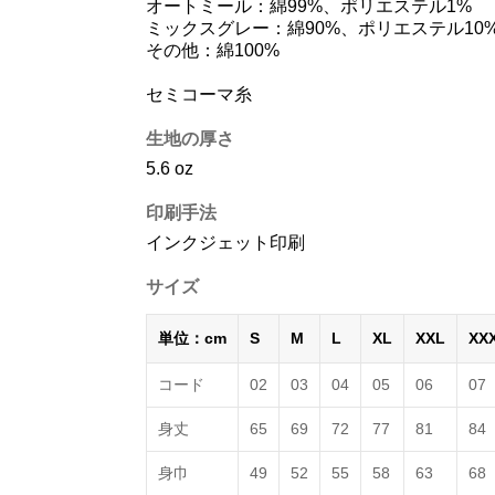
オートミール：綿99%、ポリエステル1%
ミックスグレー：綿90%、ポリエステル10
その他：綿100%
セミコーマ糸
生地の厚さ
5.6 oz
印刷手法
インクジェット印刷
サイズ
単位：cm
S
M
L
XL
XXL
XX
コード
02
03
04
05
06
07
身丈
65
69
72
77
81
84
身巾
49
52
55
58
63
68