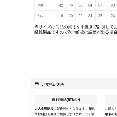
肩巾
42
46
50
54
57
60
袖丈
19
20
22
24
25
26
※サイズは商品の実寸を平置きで計測して
繊維製品ですので2cm前後の誤差が出る場
payment
お支払い方法
銀行振込(前払い)
ご入金確認後
に製作開始となります。 振込
ご購入
手数料はお客様ご負担となります。ご了承
急ぎの