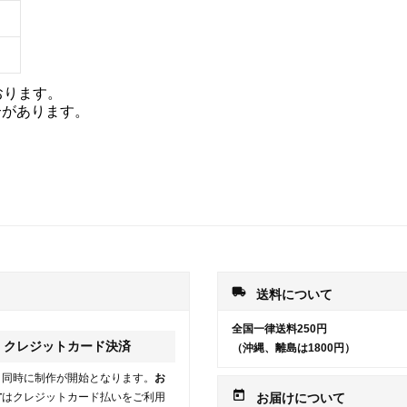
おります。
合があります。
local_shipping
送料について
全国一律送料250円
クレジットカード決済
（沖縄、離島は1800円）
と同時に制作が開始となります。
お
today
方
はクレジットカード払いをご利用
お届けについて