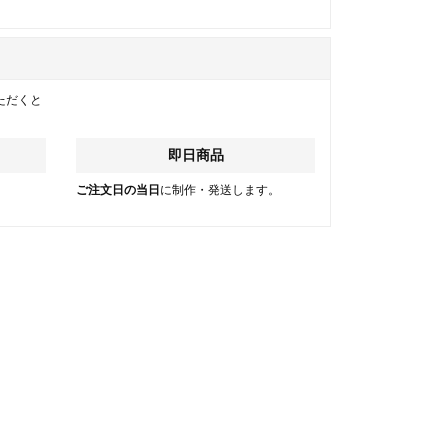
ただくと
即日商品
。
ご注文日の当日
に制作・発送します。