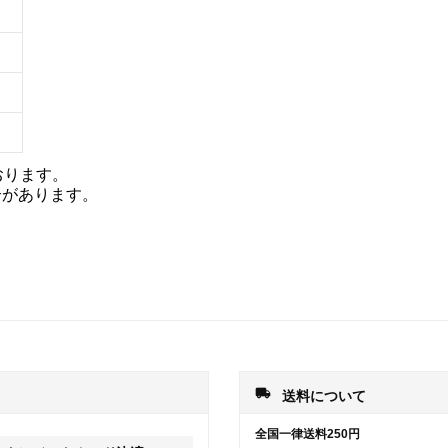
おります。
合があります。
local_shipping
送料について
全国一律送料250円