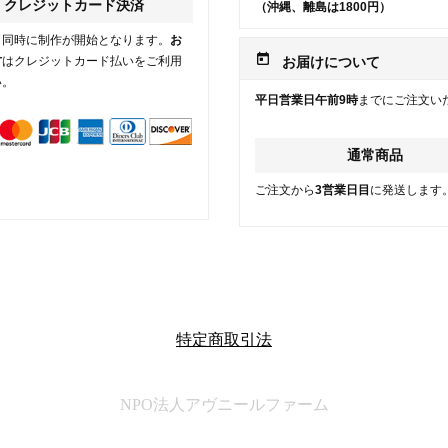
クレジットカード決済
（沖縄、離島は1800円）
と同時に制作が開始となります。
お
today
方
はクレジットカード払いをご利用
お届けについて
い。
平日営業日午前9時
までにご注文い
通常商品
ご注文から
3営業日目
に発送します
特定商取引法
NPO法人アヴニールファーム