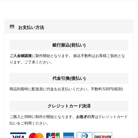
payment
お支払い方法
銀行振込(前払い)
ご入金確認後
に製作開始となります。 振込手数料はお客様ご負担とな
ります。ご了承ください。
代金引換(後払い)
商品到着時に配達員に代金をお支払いください。手数料:530円(税別)
クレジットカード決済
ご購入と同時に制作が開始となります。
お急ぎの方
はクレジットカード
払いをご利用ください。