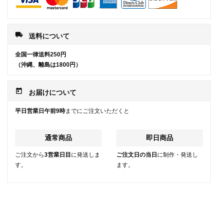
local_shipping
送料について
全国一律送料250円
（沖縄、離島は1800円）
today
お届けについて
平日営業日午前9時
までにご注文いただくと
通常商品
即日商品
ご注文から
3営業日目
に発送しま
ご注文日の当日
に制作・発送し
す。
ます。