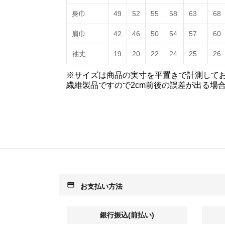
身巾
49
52
55
58
63
68
肩巾
42
46
50
54
57
60
袖丈
19
20
22
24
25
26
※サイズは商品の実寸を平置きで計測して
繊維製品ですので2cm前後の誤差が出る場
payment
お支払い方法
銀行振込(前払い)