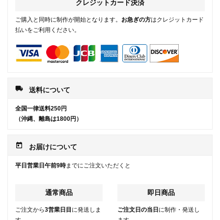
クレジットカード決済
ご購入と同時に制作が開始となります。
お急ぎの方
はクレジットカード
払いをご利用ください。
local_shipping
送料について
全国一律送料250円
（沖縄、離島は1800円）
today
お届けについて
平日営業日午前9時
までにご注文いただくと
通常商品
即日商品
ご注文から
3営業日目
に発送しま
ご注文日の当日
に制作・発送し