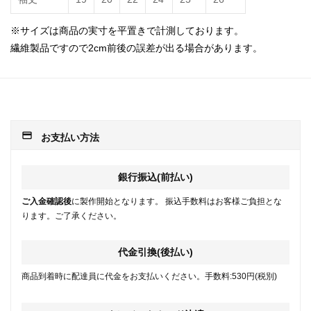
※サイズは商品の実寸を平置きで計測しております。
繊維製品ですので2cm前後の誤差が出る場合があります。
payment
お支払い方法
銀行振込(前払い)
ご入金確認後
に製作開始となります。 振込手数料はお客様ご負担とな
ります。ご了承ください。
代金引換(後払い)
商品到着時に配達員に代金をお支払いください。手数料:530円(税別)