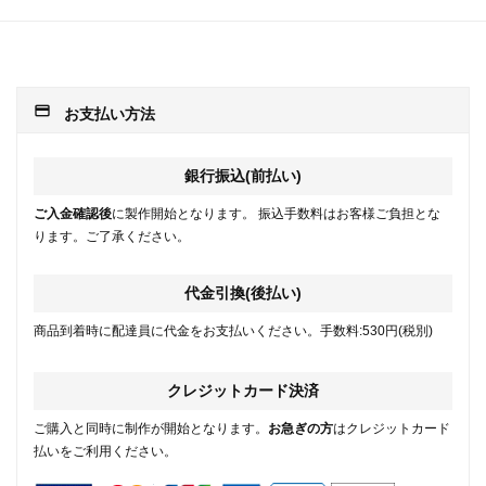
payment
お支払い方法
銀行振込(前払い)
ご入金確認後
に製作開始となります。 振込手数料はお客様ご負担とな
ります。ご了承ください。
代金引換(後払い)
商品到着時に配達員に代金をお支払いください。手数料:530円(税別)
クレジットカード決済
ご購入と同時に制作が開始となります。
お急ぎの方
はクレジットカード
払いをご利用ください。