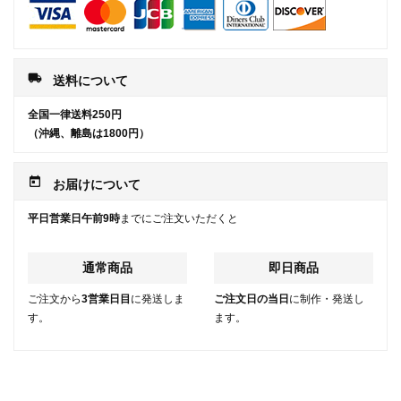
local_shipping
送料について
全国一律送料250円
（沖縄、離島は1800円）
today
お届けについて
平日営業日午前9時
までにご注文いただくと
通常商品
即日商品
ご注文から
3営業日目
に発送しま
ご注文日の当日
に制作・発送し
す。
ます。