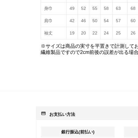
身巾
49
52
55
58
63
68
肩巾
42
46
50
54
57
60
袖丈
19
20
22
24
25
26
※サイズは商品の実寸を平置きで計測して
繊維製品ですので2cm前後の誤差が出る場
payment
お支払い方法
銀行振込(前払い)