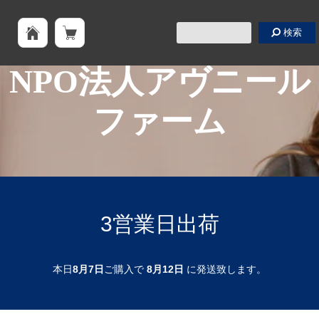
検索
NPO法人アヴニール
ファーム
3営業日出荷
本日
8月7日
ご購入で
8月12日
に発送致します。